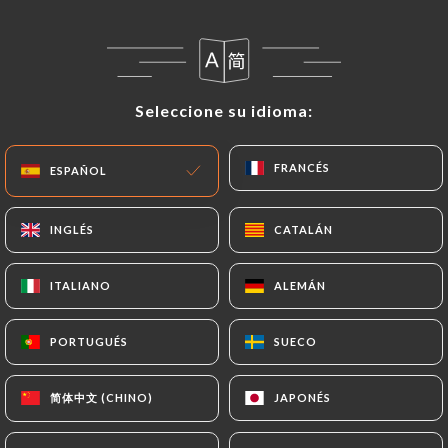
ES
MENÚ
Seleccione su idioma:
Seleccione su idioma:
FRANCÉS
FRANCÉS
ESPAÑOL
ESPAÑOL
/
INICIO
RESEÑAS
Reseñas
INGLÉS
INGLÉS
CATALÁN
CATALÁN
ITALIANO
ITALIANO
ALEMÁN
ALEMÁN
810 Reseñas sobre Uniiti
PORTUGUÉS
PORTUGUÉS
SUECO
SUECO
4.7 / 5
简体中文 (CHINO)
简体中文 (CHINO)
JAPONÉS
JAPONÉS
Marinella