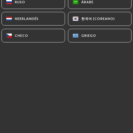
RUSO
RUSO
ÁRABE
ÁRABE
한국어 (COREANO)
한국어 (COREANO)
NEERLANDÉS
NEERLANDÉS
Valoración de Nadine R.
N
5/5
CHECO
CHECO
GRIEGO
GRIEGO
Je recommande cet endroit les yeux
fermes...accueil au top...menu pour le modi
la quantite idéale ...a part allez y...je ne
vois rien d autre à dire .
07/07/2026
•
06:07
Valoración de Gwenaele M.
G
5/5
Bon accueil qualité et rapidité du service
ainsi que des produits à refaire ...
19/06/2026
•
02:43